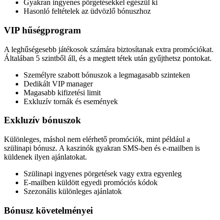
Gyakran ingyenes pörgetésekkel egészül ki
Hasonló feltételek az üdvözlő bónuszhoz
VIP hűségprogram
A leghűségesebb játékosok számára biztosítanak extra promóciókat.
Általában 5 szintből áll, és a megtett tétek után gyűjthetsz pontokat.
Személyre szabott bónuszok a legmagasabb szinteken
Dedikált VIP manager
Magasabb kifizetési limit
Exkluzív tornák és események
Exkluzív bónuszok
Különleges, máshol nem elérhető promóciók, mint például a
szülinapi bónusz. A kaszinók gyakran SMS-ben és e-mailben is
küldenek ilyen ajánlatokat.
Szülinapi ingyenes pörgetések vagy extra egyenleg
E-mailben küldött egyedi promóciós kódok
Szezonális különleges ajánlatok
Bónusz követelményei