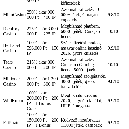
900 IP
kifizetések
Azonnali kifizetés, 10
250% akár 900
MinoCasino
000+ játék, Curaçao
9.8/10
000 Ft + 400 IP
engedély
Megbízható platform,
RichRoyal
275% akár 3 000
6000+ játék, Curaçao
10/10
Casino
000 Ft + 225 IP
licenc
100% akár
Széles fizetési módok,
BetLabel
596.000 Ft + 150
magyar online kaszinó
9.9/10
Casino
IP
2026, gyors kifizetés
Azonnali kifizetés,
Tsars
215% akár 800
Curaçao eGaming
10/10
Casino
000 Ft + 200 IP
licenc, 5000+ játék
Megbízható szolgáltatók,
Millioner
200% akár 1 200
3000+ játék, gyors
9.8/10
Casino
000 Ft + 300 IP
tranzakciók
100% akár
Megbízható kaszinó
200.000 Ft + 200
WildRobin
2026, nagy élő kínálat,
9.9/10
IP + 1 Bonus
HUF támogatás
Crab
100% akár
150.000 Ft + 200
Kedvező megforgatás,
FatPirate
9.9/10
IP + 1 Bonus
11.000 játék, cashback