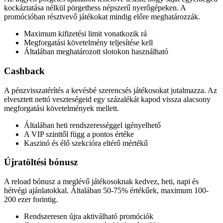
kockáztatása nélkül pörgethess népszerű nyerőgépeken. A
promócióban résztvevő játékokat mindig előre meghatározzák.
Maximum kifizetési limit vonatkozik rá
Megforgatási követelmény teljesítése kell
Általában meghatározott slotokon használható
Cashback
A pénzvisszatérítés a kevésbé szerencsés játékosokat jutalmazza. Az
elvesztett nettó veszteségeid egy százalékát kapod vissza alacsony
megforgatási követelmények mellett.
Általában heti rendszerességgel igényelhető
A VIP szinttől függ a pontos értéke
Kaszinó és élő szekcióra eltérő mértékű
Újratöltési bónusz
A reload bónusz a meglévő játékosoknak kedvez, heti, napi és
hétvégi ajánlatokkal. Általában 50-75% értékűek, maximum 100-
200 ezer forintig.
Rendszeresen újra aktiválható promóciók