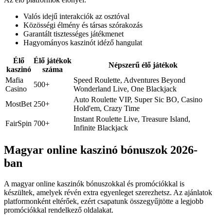
Valós idejű interakciók az osztóval
Közösségi élmény és társas szórakozás
Garantált tisztességes játékmenet
Hagyományos kaszinót idéző hangulat
Élő
Élő játékok
Népszerű élő játékok
kaszinó
száma
Mafia
Speed Roulette, Adventures Beyond
500+
Casino
Wonderland Live, One Blackjack
Auto Roulette VIP, Super Sic BO, Casino
MostBet
250+
Hold'em, Crazy Time
Instant Roulette Live, Treasure Island,
FairSpin
700+
Infinite Blackjack
Magyar online kaszinó bónuszok 2026-
ban
A magyar online kaszinók bónuszokkal és promóciókkal is
készültek, amelyek révén extra egyenleget szerezhetsz. Az ajánlatok
platformonként eltérőek, ezért csapatunk összegyűjtötte a legjobb
promóciókkal rendelkező oldalakat.