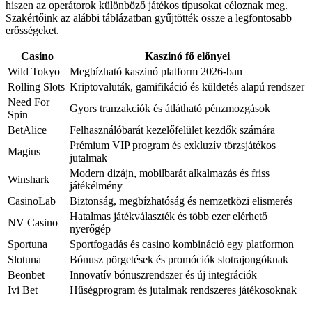
hiszen az operátorok különböző játékos típusokat céloznak meg.
Szakértőink az alábbi táblázatban gyűjtötték össze a legfontosabb
erősségeket.
Casino
Kaszinó fő előnyei
Wild Tokyo
Megbízható kaszinó platform 2026-ban
Rolling Slots
Kriptovaluták, gamifikáció és küldetés alapú rendszer
Need For
Gyors tranzakciók és átlátható pénzmozgások
Spin
BetAlice
Felhasználóbarát kezelőfelület kezdők számára
Prémium VIP program és exkluzív törzsjátékos
Magius
jutalmak
Modern dizájn, mobilbarát alkalmazás és friss
Winshark
játékélmény
CasinoLab
Biztonság, megbízhatóság és nemzetközi elismerés
Hatalmas játékválaszték és több ezer elérhető
NV Casino
nyerőgép
Sportuna
Sportfogadás és casino kombináció egy platformon
Slotuna
Bónusz pörgetések és promóciók slotrajongóknak
Beonbet
Innovatív bónuszrendszer és új integrációk
Ivi Bet
Hűségprogram és jutalmak rendszeres játékosoknak