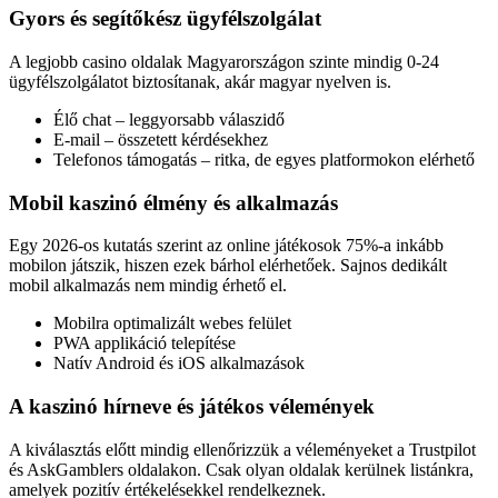
Gyors és segítőkész ügyfélszolgálat
A legjobb casino oldalak Magyarországon szinte mindig 0-24
ügyfélszolgálatot biztosítanak, akár magyar nyelven is.
Élő chat – leggyorsabb válaszidő
E-mail – összetett kérdésekhez
Telefonos támogatás – ritka, de egyes platformokon elérhető
Mobil kaszinó élmény és alkalmazás
Egy 2026-os kutatás szerint az online játékosok 75%-a inkább
mobilon játszik, hiszen ezek bárhol elérhetőek. Sajnos dedikált
mobil alkalmazás nem mindig érhető el.
Mobilra optimalizált webes felület
PWA applikáció telepítése
Natív Android és iOS alkalmazások
A kaszinó hírneve és játékos vélemények
A kiválasztás előtt mindig ellenőrizzük a véleményeket a Trustpilot
és AskGamblers oldalakon. Csak olyan oldalak kerülnek listánkra,
amelyek pozitív értékelésekkel rendelkeznek.