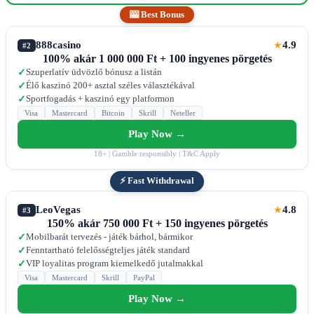
🎰 Best Bonus
888casino
4.9
★
#2
100% akár 1 000 000 Ft + 100 ingyenes pörgetés
Szuperlatív üdvözlő bónusz a listán
✓
Élő kaszinó 200+ asztal széles választékával
✓
Sportfogadás + kaszinó egy platformon
✓
Visa
Mastercard
Bitcoin
Skrill
Neteller
Play Now →
18+ | Gamble responsibly | T&C Apply
⚡ Fast Withdrawal
LeoVegas
4.8
★
#3
150% akár 750 000 Ft + 150 ingyenes pörgetés
Mobilbarát tervezés - játék bárhol, bármikor
✓
Fenntartható felelősségteljes játék standard
✓
VIP loyalitas program kiemelkedő jutalmakkal
✓
Visa
Mastercard
Skrill
PayPal
Play Now →