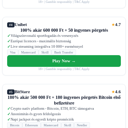
18+ | Gamble responsibly | T&C Apply
Unibet
4.7
★
#4
100% akár 600 000 Ft + 50 ingyenes pörgetés
Világszínvonalú sportfogadás és versenyzés
✓
Európai licences - maximális biztonság
✓
Live streaming integrálva 10 000+ eseménnyel
✓
Visa
Mastercard
Skrill
Bank Transfer
Play Now →
18+ | Gamble responsibly | T&C Apply
BitStarz
4.6
★
#5
180% akár 500 000 Ft + 180 ingyenes pörgetés Bitcoin első
befizetésre
Crypto natív platform - Bitcoin, ETH, BTC támogatva
✓
Anonimitás és gyors feldolgozás
✓
Napi jackpot és egyedi kripto promóciók
✓
Bitcoin
Ethereum
Mastercard
Skrill
Neteller