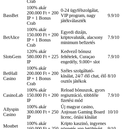
Crab
100% akár
0-24 ügyfélszolgálat,
200.000 Ft + 200
BassBet
VIP program, nagy
9.9/10
IP + 1 Bonus
játékválaszték
Crab
100% akár
Egyedi dizájn,
150.000 Ft + 200
BetAlice
kriptovaluták, alacsony
7.9/10
IP + 1 Bonus
minimum befizetés
Crab
120% akár
Kedvező bónusz
SlotsGem
580.000 Ft + 225
feltételek, Curaçao
7.9/10
IP
engedély, 9.000+ slot
100% akár
Széles szolgáltató-
BetHall
200.000 Ft + 200
kínálat, 24/7 élő chat, élő
8/10
Casino
IP + 1 Bonus
osztós játékok
Crab
100% akár
Reload bónuszok, gyors
CasinoLab
150.000 Ft + 200
regisztráció, többféle
7.9/10
IP
fizetési mód
100% akár
Új magyar casino,
Allyspin
300.000 Ft + 250
Anjouan Gaming Board
10/10
Casino
IP
licenc, óriási kínálat
100% akár
Kripto kaszinó, ingyenes
Mostbet
160.000 Ft + 250
pörgetés app letöltésért,
9/10