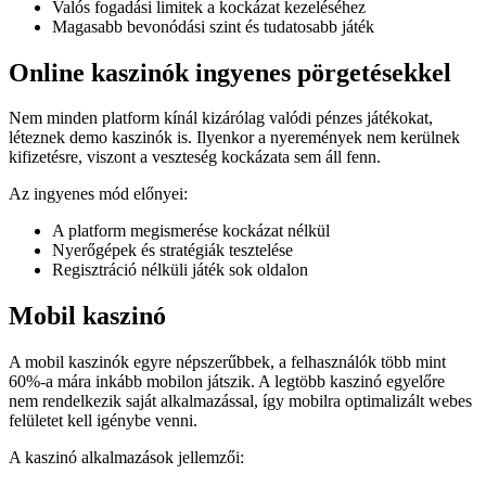
Valós fogadási limitek a kockázat kezeléséhez
Magasabb bevonódási szint és tudatosabb játék
Online kaszinók ingyenes pörgetésekkel
Nem minden platform kínál kizárólag valódi pénzes játékokat,
léteznek demo kaszinók is. Ilyenkor a nyeremények nem kerülnek
kifizetésre, viszont a veszteség kockázata sem áll fenn.
Az ingyenes mód előnyei:
A platform megismerése kockázat nélkül
Nyerőgépek és stratégiák tesztelése
Regisztráció nélküli játék sok oldalon
Mobil kaszinó
A mobil kaszinók egyre népszerűbbek, a felhasználók több mint
60%-a mára inkább mobilon játszik. A legtöbb kaszinó egyelőre
nem rendelkezik saját alkalmazással, így mobilra optimalizált webes
felületet kell igénybe venni.
A kaszinó alkalmazások jellemzői: