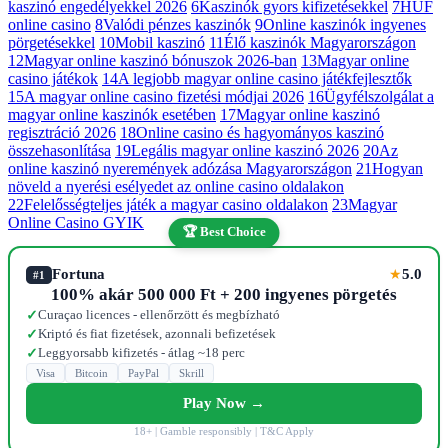
kaszinó engedélyekkel 2026
6
Kaszinók gyors kifizetésekkel
7
HUF
online casino
8
Valódi pénzes kaszinók
9
Online kaszinók ingyenes
pörgetésekkel
10
Mobil kaszinó
11
Élő kaszinók Magyarországon
12
Magyar online kaszinó bónuszok 2026-ban
13
Magyar online
casino játékok
14
A legjobb magyar online casino játékfejlesztők
15
A magyar online casino fizetési módjai 2026
16
Ügyfélszolgálat a
magyar online kaszinók esetében
17
Magyar online kaszinó
regisztráció 2026
18
Online casino és hagyományos kaszinó
összehasonlítása
19
Legális magyar online kaszinó 2026
20
Az
online kaszinó nyeremények adózása Magyarországon
21
Hogyan
növeld a nyerési esélyedet az online casino oldalakon
22
Felelősségteljes játék a magyar casino oldalakon
23
Magyar
Online Casino GYIK
🏆 Best Choice
Fortuna
5.0
★
#1
100% akár 500 000 Ft + 200 ingyenes pörgetés
Curaçao licences - ellenőrzött és megbízható
✓
Kriptó és fiat fizetések, azonnali befizetések
✓
Leggyorsabb kifizetés - átlag ~18 perc
✓
Visa
Bitcoin
PayPal
Skrill
Play Now →
18+ | Gamble responsibly | T&C Apply