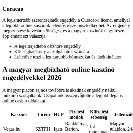
Curacao
A legismertebb szerencsejáték engedély a Curacao-i licenc, amellyel
a legjobb online kaszinók jelentős része büszkélkedhet. Az engedély
megszerzése kevésbé költséges, és a magyar kaszinók nagy része
épp emiatt ezt választja.
A legelterjedtebb offshore engedély
Költséghatékony a szolgáltatók számára
Lehetővé teszi a legnagyobb bónuszokat és játékkínálatot
A magyar megbízható online kaszinó
engedélyekkel 2026
A magyar piacon sajnos továbbra is akadnak engedély nélkül
működő szolgáltatók. Csapatunk összegyűjtötte a legjobb legális
online casino oldalakat.
Fizetési
Kifizetési
Kaszinó
Licenc
HUF
Jellemző
módok
sebesség
Bankkártya,
Magyar
1-2
Vegas.hu
SZTFH
Igen
Barion,
tulajdon, 24
munkanap