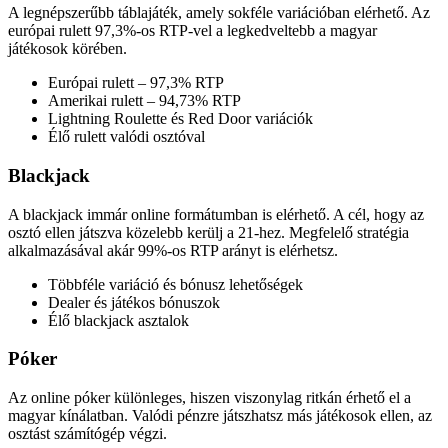
A legnépszerűbb táblajáték, amely sokféle variációban elérhető. Az
európai rulett 97,3%-os RTP-vel a legkedveltebb a magyar
játékosok körében.
Európai rulett – 97,3% RTP
Amerikai rulett – 94,73% RTP
Lightning Roulette és Red Door variációk
Élő rulett valódi osztóval
Blackjack
A blackjack immár online formátumban is elérhető. A cél, hogy az
osztó ellen játszva közelebb kerülj a 21-hez. Megfelelő stratégia
alkalmazásával akár 99%-os RTP arányt is elérhetsz.
Többféle variáció és bónusz lehetőségek
Dealer és játékos bónuszok
Élő blackjack asztalok
Póker
Az online póker különleges, hiszen viszonylag ritkán érhető el a
magyar kínálatban. Valódi pénzre játszhatsz más játékosok ellen, az
osztást számítógép végzi.