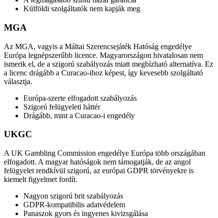
Külföldi szolgáltatók nem kapják meg
MGA
Az MGA, vagyis a Máltai Szerencsejáték Hatóság engedélye
Európa legnépszerűbb licence. Magyarországon hivatalosan nem
ismerik el, de a szigorú szabályozás miatt megbízható alternatíva. Ez
a licenc drágább a Curacao-ihoz képest, így kevesebb szolgáltató
választja.
Európa-szerte elfogadott szabályozás
Szigorú felügyeleti háttér
Drágább, mint a Curacao-i engedély
UKGC
A UK Gambling Commission engedélye Európa több országában
elfogadott. A magyar hatóságok nem támogatják, de az angol
felügyelet rendkívül szigorú, az európai GDPR törvényekre is
kiemelt figyelmet fordít.
Nagyon szigorú brit szabályozás
GDPR-kompatibilis adatvédelem
Panaszok gyors és ingyenes kivizsgálása