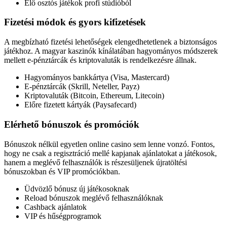
Élő osztós játékok profi stúdióból
Fizetési módok és gyors kifizetések
A megbízható fizetési lehetőségek elengedhetetlenek a biztonságos
játékhoz. A magyar kaszinók kínálatában hagyományos módszerek
mellett e-pénztárcák és kriptovaluták is rendelkezésre állnak.
Hagyományos bankkártya (Visa, Mastercard)
E-pénztárcák (Skrill, Neteller, Payz)
Kriptovaluták (Bitcoin, Ethereum, Litecoin)
Előre fizetett kártyák (Paysafecard)
Elérhető bónuszok és promóciók
Bónuszok nélkül egyetlen online casino sem lenne vonzó. Fontos,
hogy ne csak a regisztráció mellé kapjanak ajánlatokat a játékosok,
hanem a meglévő felhasználók is részesüljenek újratöltési
bónuszokban és VIP promóciókban.
Üdvözlő bónusz új játékosoknak
Reload bónuszok meglévő felhasználóknak
Cashback ajánlatok
VIP és hűségprogramok