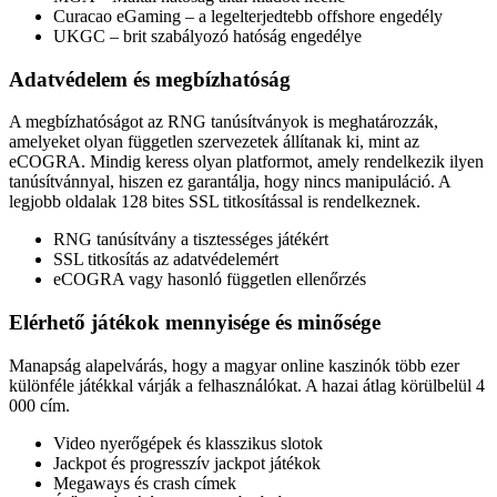
Curacao eGaming – a legelterjedtebb offshore engedély
UKGC – brit szabályozó hatóság engedélye
Adatvédelem és megbízhatóság
A megbízhatóságot az RNG tanúsítványok is meghatározzák,
amelyeket olyan független szervezetek állítanak ki, mint az
eCOGRA. Mindig keress olyan platformot, amely rendelkezik ilyen
tanúsítvánnyal, hiszen ez garantálja, hogy nincs manipuláció. A
legjobb oldalak 128 bites SSL titkosítással is rendelkeznek.
RNG tanúsítvány a tisztességes játékért
SSL titkosítás az adatvédelemért
eCOGRA vagy hasonló független ellenőrzés
Elérhető játékok mennyisége és minősége
Manapság alapelvárás, hogy a magyar online kaszinók több ezer
különféle játékkal várják a felhasználókat. A hazai átlag körülbelül 4
000 cím.
Video nyerőgépek és klasszikus slotok
Jackpot és progresszív jackpot játékok
Megaways és crash címek