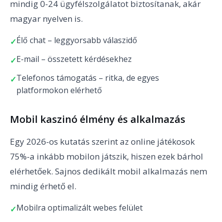
mindig 0-24 ügyfélszolgálatot biztosítanak, akár
magyar nyelven is.
Élő chat – leggyorsabb válaszidő
E-mail – összetett kérdésekhez
Telefonos támogatás – ritka, de egyes
platformokon elérhető
Mobil kaszinó élmény és alkalmazás
Egy 2026-os kutatás szerint az online játékosok
75%-a inkább mobilon játszik, hiszen ezek bárhol
elérhetőek. Sajnos dedikált mobil alkalmazás nem
mindig érhető el.
Mobilra optimalizált webes felület