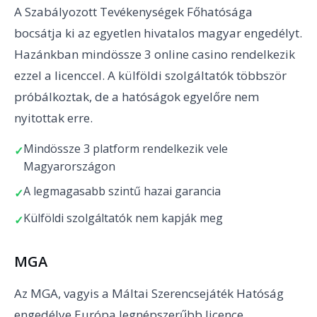
A Szabályozott Tevékenységek Főhatósága
bocsátja ki az egyetlen hivatalos magyar engedélyt.
Hazánkban mindössze 3 online casino rendelkezik
ezzel a licenccel. A külföldi szolgáltatók többször
próbálkoztak, de a hatóságok egyelőre nem
nyitottak erre.
Mindössze 3 platform rendelkezik vele
Magyarországon
A legmagasabb szintű hazai garancia
Külföldi szolgáltatók nem kapják meg
MGA
Az MGA, vagyis a Máltai Szerencsejáték Hatóság
engedélye Európa legnépszerűbb licence.