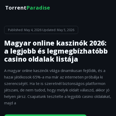
Torrent
Paradise
Published: May 4, 2026
·
Updated: May 5, 2026
Magyar online kaszinók 2026:
a legjobb és legmegbízhatóbb
casino oldalak listája
A magyar online kaszinók világa dinamikusan fejlődik, és a
hazai játékosok 65%-a ma már az interneten próbálja ki
szerencséjét. Ha te is szeretnél biztonságos platformon
játszani, de nem tudod, hogy melyik oldalt válaszd, akkor jó
helyen jársz. Csapatunk tesztelte a legjobb casino oldalakat,
majd a