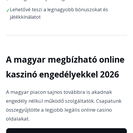
Lehetővé teszi a legnagyobb bónuszokat és
játékkínálatot
A magyar megbízható online
kaszinó engedélyekkel 2026
A magyar piacon sajnos továbbra is akadnak
engedély nélkül működő szolgáltatók. Csapatunk
összegyűjtötte a legjobb legális online casino
oldalakat.