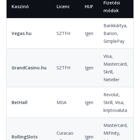
Fizetési
K
Kaszinó
Licenc
HUF
módok
Bankkártya,
1
Vegas.hu
SZTFH
Igen
Barion,
SimplePay
Visa,
Mastercard,
1
GrandCasino.hu
SZTFH
Igen
Skrill,
Neteller
Revolut,
1
BetHall
MGA
Igen
Skrill, Visa,
kriptovaluta
Mastercard,
Curacao
MiFinity,
2
RollingSlots
Igen