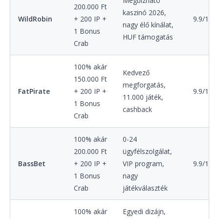
Megbízható
200.000 Ft
kaszinó 2026,
WildRobin
+ 200 IP +
9.9/10
nagy élő kínálat,
1 Bonus
HUF támogatás
Crab
100% akár
Kedvező
150.000 Ft
megforgatás,
FatPirate
+ 200 IP +
9.9/10
11.000 játék,
1 Bonus
cashback
Crab
100% akár
0-24
200.000 Ft
ügyfélszolgálat,
BassBet
+ 200 IP +
VIP program,
9.9/10
1 Bonus
nagy
Crab
játékválaszték
100% akár
Egyedi dizájn,