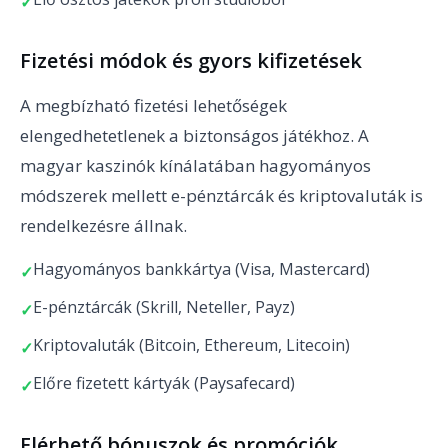
Fizetési módok és gyors kifizetések
A megbízható fizetési lehetőségek
elengedhetetlenek a biztonságos játékhoz. A
magyar kaszinók kínálatában hagyományos
módszerek mellett e-pénztárcák és kriptovaluták is
rendelkezésre állnak.
Hagyományos bankkártya (Visa, Mastercard)
E-pénztárcák (Skrill, Neteller, Payz)
Kriptovaluták (Bitcoin, Ethereum, Litecoin)
Előre fizetett kártyák (Paysafecard)
Elérhető bónuszok és promóciók